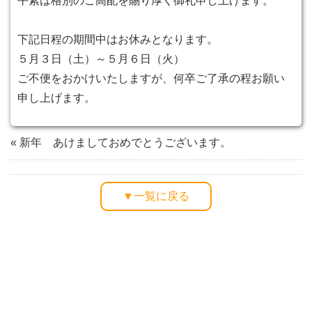
平素は格別のご高配を賜り厚く御礼申し上げます。
こ
の
下記日程の期間中はお休みとなります。
ペ
５月３日（土）～５月６日（火）
ー
ご不便をおかけいたしますが、何卒ご了承の程お願い
ジ
申し上げます。
の
内
«
新年 あけましておめでとうございます。
容
へ
移
▼一覧に戻る
動
し
ま
す。