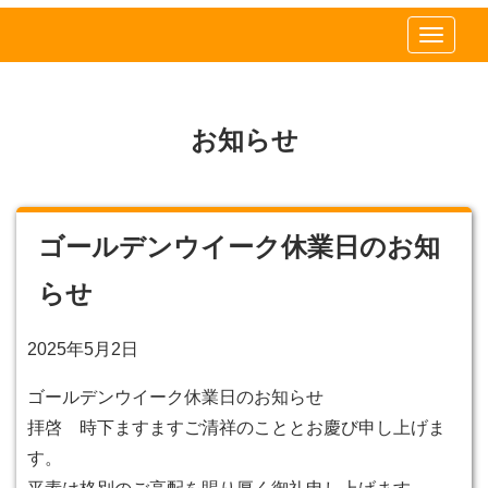
ナ
ナ
ビ
ビ
ゲ
ー
ゲ
お知らせ
シ
ー
ョ
シ
ン
ョ
メ
ゴールデンウイーク休業日のお知
ン
ニ
メ
らせ
ュ
ニ
ー
2025年5月2日
を
ュ
飛
ー
ゴールデンウイーク休業日のお知らせ
ば
拝啓 時下ますますご清祥のこととお慶び申し上げま
し
す。
て、